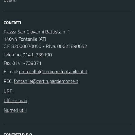
CONTATTI
Piazza San Giovanni Battista n. 1
14044 Fontanile (AT)
C.F. 82000070050 - P.Iva: 00621890052
Telefono:
0141-739100
Fax: 0141-739371
E-mail:
PEC:
URP
Uffici e orari
Numeri utili
CONTATTI D.P.O.