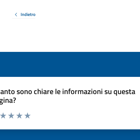
Indietro
anto sono chiare le informazioni su questa
gina?
a da 1 a 5 stelle la pagina
ta 1 stelle su 5
Valuta 2 stelle su 5
Valuta 3 stelle su 5
Valuta 4 stelle su 5
Valuta 5 stelle su 5