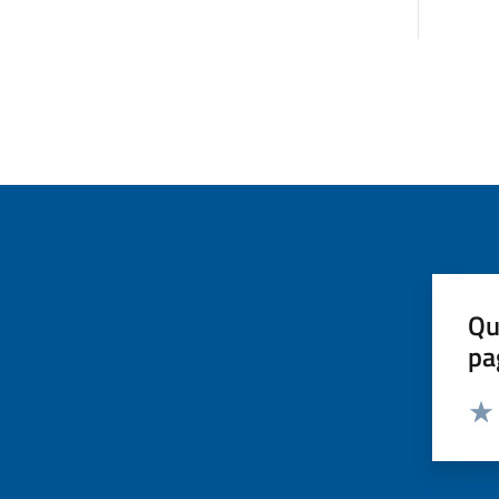
Qu
pa
Valut
Valu