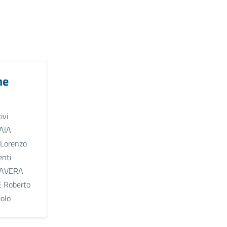
ne
ivi
AIA
Lorenzo
nti
 RAVERA
 Roberto
iolo