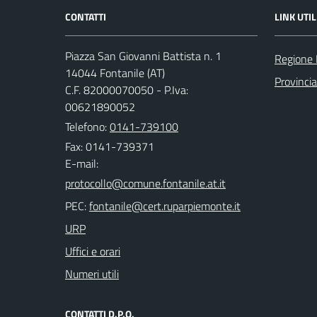
CONTATTI
LINK UTIL
Piazza San Giovanni Battista n. 1
Regione
14044 Fontanile (AT)
Provincia
C.F. 82000070050 - P.Iva:
00621890052
Telefono:
0141-739100
Fax: 0141-739371
E-mail:
PEC:
URP
Uffici e orari
Numeri utili
CONTATTI D.P.O.