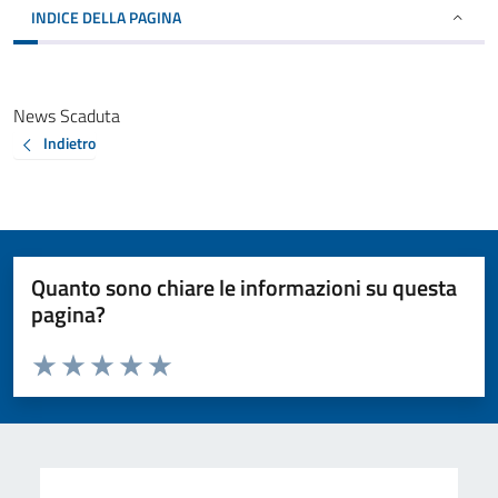
INDICE DELLA PAGINA
News Scaduta
Indietro
Quanto sono chiare le informazioni su questa
pagina?
Valuta da 1 a 5 stelle la pagina
Valuta 1 stelle su 5
Valuta 2 stelle su 5
Valuta 3 stelle su 5
Valuta 4 stelle su 5
Valuta 5 stelle su 5