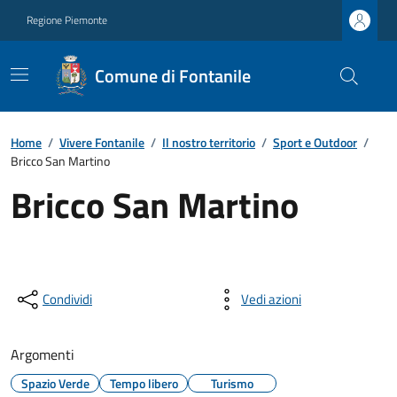
Regione Piemonte
Comune di Fontanile
Home
/
Vivere Fontanile
/
Il nostro territorio
/
Sport e Outdoor
/
Bricco San Martino
Bricco San Martino
Condividi
Vedi azioni
Argomenti
Spazio Verde
Tempo libero
Turismo