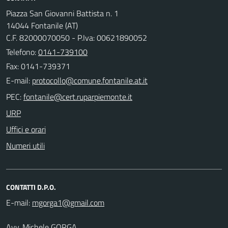
Piazza San Giovanni Battista n. 1
14044 Fontanile (AT)
C.F. 82000070050 - P.Iva: 00621890052
Telefono:
0141-739100
Fax: 0141-739371
E-mail:
PEC:
URP
Uffici e orari
Numeri utili
CONTATTI D.P.O.
E-mail:
Avv. Michele GORGA