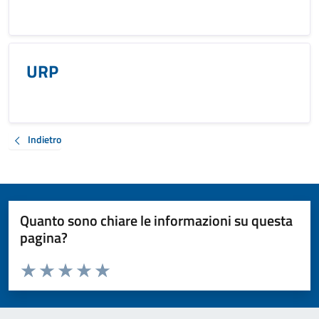
URP
Indietro
Quanto sono chiare le informazioni su questa
pagina?
Valuta da 1 a 5 stelle la pagina
Valuta 1 stelle su 5
Valuta 2 stelle su 5
Valuta 3 stelle su 5
Valuta 4 stelle su 5
Valuta 5 stelle su 5