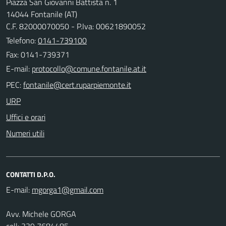
Piazza San Giovanni Battista n. 1
14044 Fontanile (AT)
C.F. 82000070050 - P.Iva: 00621890052
Telefono:
0141-739100
Fax: 0141-739371
E-mail:
PEC:
URP
Uffici e orari
Numeri utili
CONTATTI D.P.O.
E-mail:
Avv. Michele GORGA
cell: 339 7684485