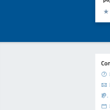
Valut
Valu
Con