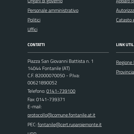
Organi di governo
Appalti p
Personale amministrativo
Autorizza
Politici
Catasto e
Uffici
CONTATTI
LINK UTIL
Piazza San Giovanni Battista n. 1
Regione
14044 Fontanile (AT)
Provincia
C.F. 82000070050 - P.Iva:
00621890052
Telefono:
0141-739100
Fax: 0141-739371
E-mail:
PEC: