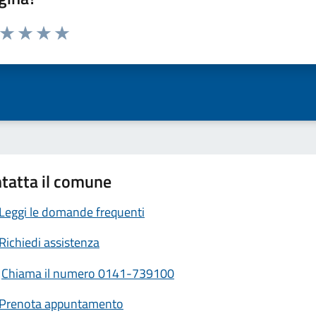
a da 1 a 5 stelle la pagina
ta 1 stelle su 5
Valuta 2 stelle su 5
Valuta 3 stelle su 5
Valuta 4 stelle su 5
Valuta 5 stelle su 5
tatta il comune
Leggi le domande frequenti
Richiedi assistenza
Chiama il numero 0141-739100
Prenota appuntamento