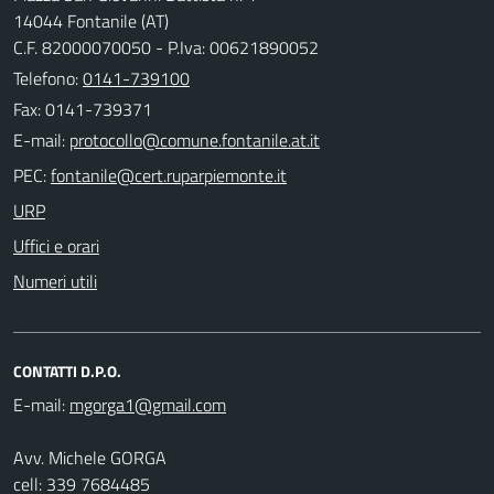
14044 Fontanile (AT)
C.F. 82000070050 - P.Iva: 00621890052
Telefono:
0141-739100
Fax: 0141-739371
E-mail:
PEC:
URP
Uffici e orari
Numeri utili
CONTATTI D.P.O.
E-mail:
Avv. Michele GORGA
cell: 339 7684485