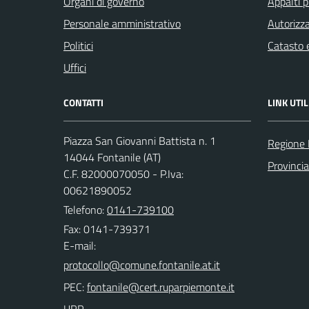
Organi di governo
Appalti p
Personale amministrativo
Autorizza
Politici
Catasto e
Uffici
CONTATTI
LINK UTIL
Piazza San Giovanni Battista n. 1
Regione
14044 Fontanile (AT)
Provincia
C.F. 82000070050 - P.Iva:
00621890052
Telefono:
0141-739100
Fax: 0141-739371
E-mail:
PEC: