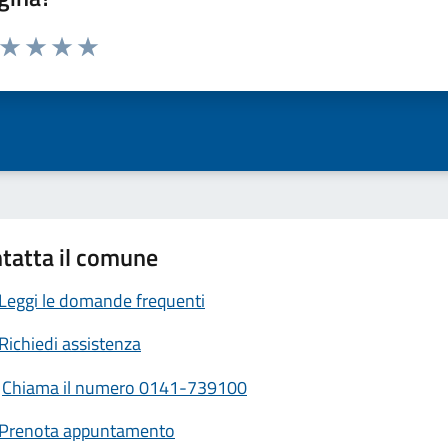
a da 1 a 5 stelle la pagina
ta 1 stelle su 5
Valuta 2 stelle su 5
Valuta 3 stelle su 5
Valuta 4 stelle su 5
Valuta 5 stelle su 5
tatta il comune
Leggi le domande frequenti
Richiedi assistenza
Chiama il numero 0141-739100
Prenota appuntamento