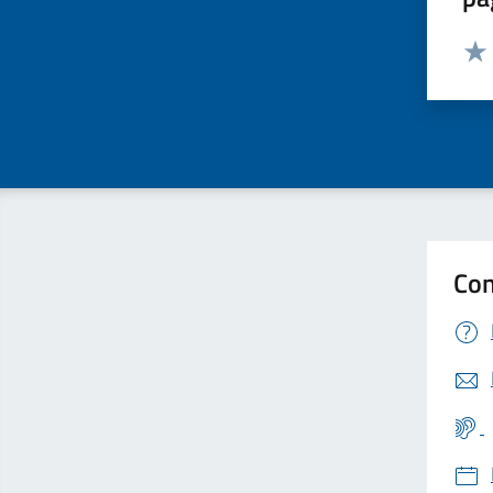
Valut
Valu
Con