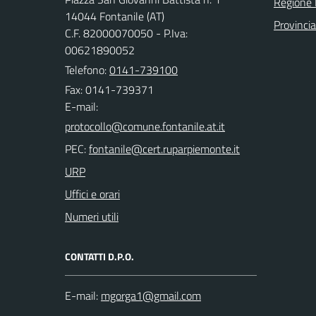
Regione
14044 Fontanile (AT)
Provincia
C.F. 82000070050 - P.Iva:
00621890052
Telefono:
0141-739100
Fax: 0141-739371
E-mail:
PEC:
URP
Uffici e orari
Numeri utili
CONTATTI D.P.O.
E-mail: