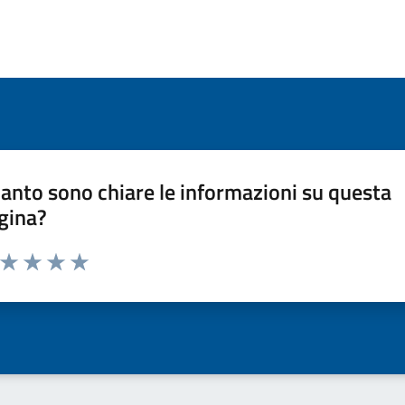
anto sono chiare le informazioni su questa
gina?
a da 1 a 5 stelle la pagina
ta 1 stelle su 5
Valuta 2 stelle su 5
Valuta 3 stelle su 5
Valuta 4 stelle su 5
Valuta 5 stelle su 5