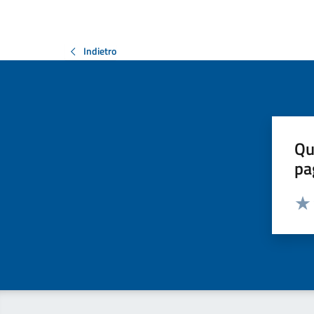
Indietro
Qu
pa
Valut
Valu