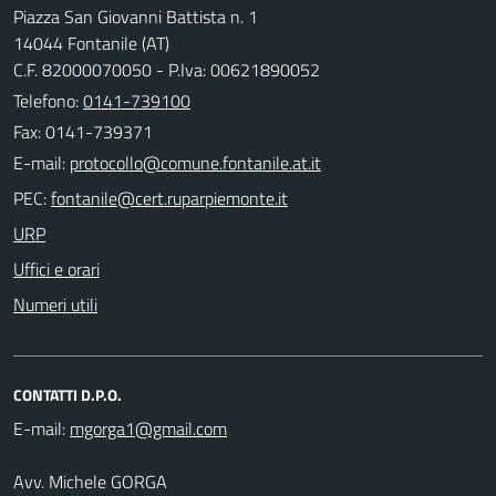
Piazza San Giovanni Battista n. 1
14044 Fontanile (AT)
C.F. 82000070050 - P.Iva: 00621890052
Telefono:
0141-739100
Fax: 0141-739371
E-mail:
PEC:
URP
Uffici e orari
Numeri utili
CONTATTI D.P.O.
E-mail:
Avv. Michele GORGA