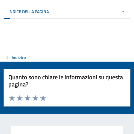
INDICE DELLA PAGINA
Indietro
Quanto sono chiare le informazioni su questa
pagina?
Valuta da 1 a 5 stelle la pagina
Valuta 1 stelle su 5
Valuta 2 stelle su 5
Valuta 3 stelle su 5
Valuta 4 stelle su 5
Valuta 5 stelle su 5