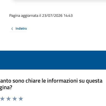
Pagina aggiornata il 23/07/2026 14:43
Indietro
anto sono chiare le informazioni su questa
gina?
a da 1 a 5 stelle la pagina
ta 1 stelle su 5
Valuta 2 stelle su 5
Valuta 3 stelle su 5
Valuta 4 stelle su 5
Valuta 5 stelle su 5