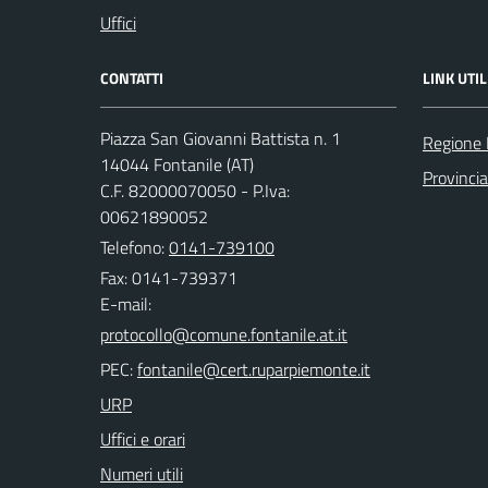
Uffici
CONTATTI
LINK UTIL
Piazza San Giovanni Battista n. 1
Regione
14044 Fontanile (AT)
Provincia
C.F. 82000070050 - P.Iva:
00621890052
Telefono:
0141-739100
Fax: 0141-739371
E-mail:
PEC:
URP
Uffici e orari
Numeri utili