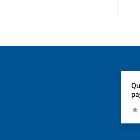
Qu
pa
Valut
Valu