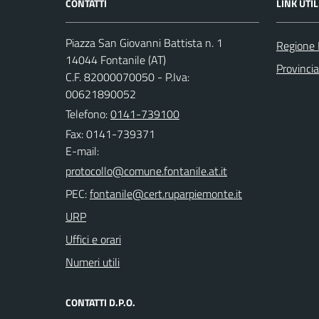
CONTATTI
LINK UTIL
Piazza San Giovanni Battista n. 1
Regione
14044 Fontanile (AT)
Provincia
C.F. 82000070050 - P.Iva:
00621890052
Telefono:
0141-739100
Fax: 0141-739371
E-mail:
PEC:
URP
Uffici e orari
Numeri utili
CONTATTI D.P.O.