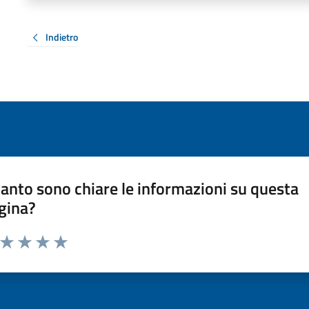
Indietro
anto sono chiare le informazioni su questa
gina?
a da 1 a 5 stelle la pagina
ta 1 stelle su 5
Valuta 2 stelle su 5
Valuta 3 stelle su 5
Valuta 4 stelle su 5
Valuta 5 stelle su 5