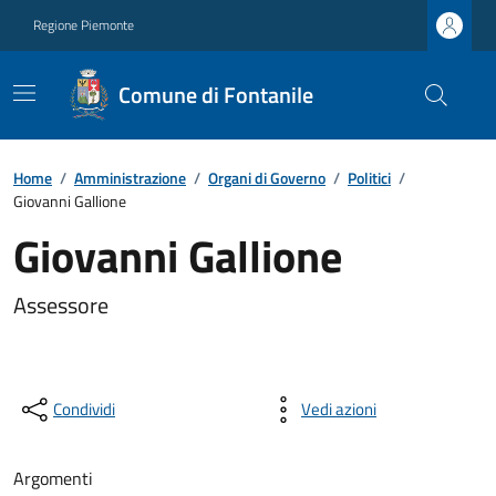
Regione Piemonte
Comune di Fontanile
Home
/
Amministrazione
/
Organi di Governo
/
Politici
/
Giovanni Gallione
Giovanni Gallione
Assessore
Condividi
Vedi azioni
Argomenti