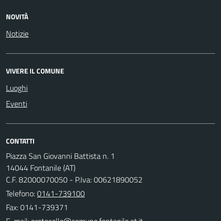
NOVITÀ
Notizie
VIVERE IL COMUNE
Luoghi
Eventi
CONTATTI
Piazza San Giovanni Battista n. 1
14044 Fontanile (AT)
C.F. 82000070050 - P.Iva: 00621890052
Telefono:
0141-739100
Fax: 0141-739371
E-mail: