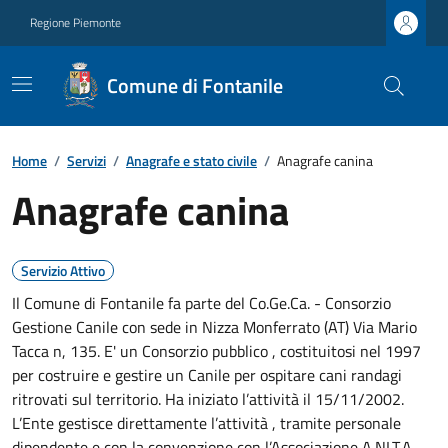
Regione Piemonte
Comune di Fontanile
Home
/
Servizi
/
Anagrafe e stato civile
/
Anagrafe canina
Anagrafe canina
Servizio Attivo
Il Comune di Fontanile fa parte del Co.Ge.Ca. - Consorzio
Gestione Canile con sede in Nizza Monferrato (AT) Via Mario
Tacca n, 135. E' un Consorzio pubblico , costituitosi nel 1997
per costruire e gestire un Canile per ospitare cani randagi
ritrovati sul territorio. Ha iniziato l’attività il 15/11/2002.
L’Ente gestisce direttamente l’attività , tramite personale
dipendente e con la convenzione con l’Associazione A.NI.T.A.