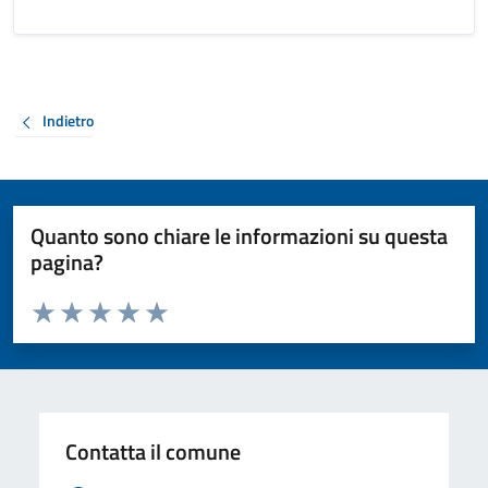
Indietro
Quanto sono chiare le informazioni su questa
pagina?
Valuta da 1 a 5 stelle la pagina
Valuta 1 stelle su 5
Valuta 2 stelle su 5
Valuta 3 stelle su 5
Valuta 4 stelle su 5
Valuta 5 stelle su 5
Contatta il comune